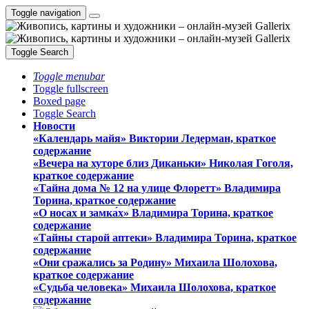
Toggle navigation
Toggle Search
Toggle menubar
Toggle fullscreen
Boxed page
Toggle Search
Новости
«Календарь майя» Виктории Ледерман, краткое
содержание
«Вечера на хуторе близ Диканьки» Николая Гоголя,
краткое содержание
«Тайна дома № 12 на улице Флоретт» Владимира
Торина, краткое содержание
«О носах и замка́х» Владимира Торина, краткое
содержание
«Тайны старой аптеки» Владимира Торина, краткое
содержание
«Они сражались за Родину» Михаила Шолохова,
краткое содержание
«Судьба человека» Михаила Шолохова, краткое
содержание