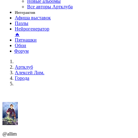
Новые альбомы
Все авторы Артклуба
Интерактив
Афиша выставок
Пазлы
Нейрогенератор
🔥
Пятнашки
Обои
Форум
Артклуб
Алексей Лим.
Города
@allim