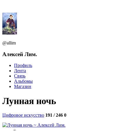
@allim
Алексей Лим.
Профиль
Лента
Связь
Альбомы
Магазин
Лунная ночь
Цифровое искусство
191 / 246
0
0