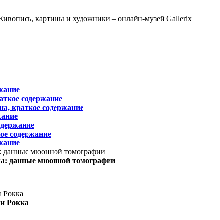
жание
раткое содержание
на, краткое содержание
жание
одержание
ое содержание
жание
ы: данные мюонной томографии
ни Рокка