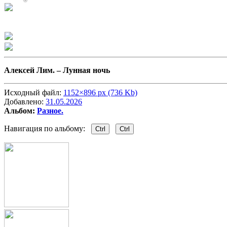
Алексей Лим. –
Лунная ночь
Исходный файл:
1152×896 px (736 Kb)
Добавлено:
31.05.2026
Альбом:
Разное.
Навигация по альбому:
Ctrl
Ctrl