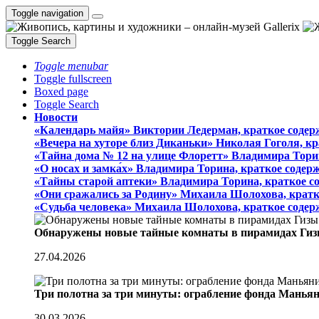
Toggle navigation
Toggle Search
Toggle menubar
Toggle fullscreen
Boxed page
Toggle Search
Новости
«Календарь майя» Виктории Ледерман, краткое содер
«Вечера на хуторе близ Диканьки» Николая Гоголя, к
«Тайна дома № 12 на улице Флоретт» Владимира Тори
«О носах и замка́х» Владимира Торина, краткое содер
«Тайны старой аптеки» Владимира Торина, краткое с
«Они сражались за Родину» Михаила Шолохова, кратк
«Судьба человека» Михаила Шолохова, краткое содер
Обнаружены новые тайные комнаты в пирамидах Гиз
27.04.2026
Три полотна за три минуты: ограбление фонда Манья
30.03.2026