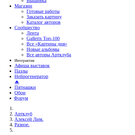
Вышивка
Магазин
Готовые работы
Заказать картину
Каталог авторов
Сообщество
Лента
Gallerix Топ-100
Все «Картины дня»
Новые альбомы
Все авторы Артклуба
Интерактив
Афиша выставок
Пазлы
Нейрогенератор
🔥
Пятнашки
Обои
Форум
Артклуб
Алексей Лим.
Разное.