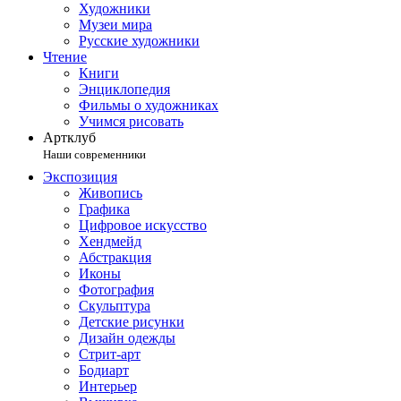
Художники
Музеи мира
Русские художники
Чтение
Книги
Энциклопедия
Фильмы о художниках
Учимся рисовать
Артклуб
Наши современники
Экспозиция
Живопись
Графика
Цифровое искусство
Хендмейд
Абстракция
Иконы
Фотография
Скульптура
Детские рисунки
Дизайн одежды
Стрит-арт
Бодиарт
Интерьер