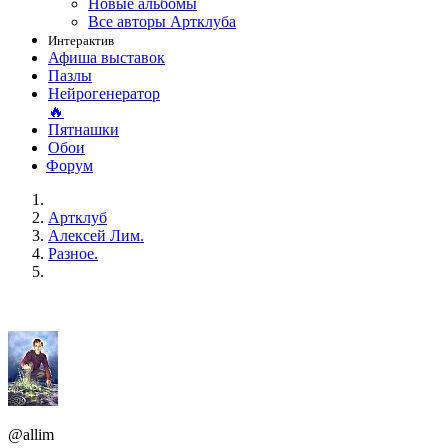
Новые альбомы
Все авторы Артклуба
Интерактив
Афиша выставок
Пазлы
Нейрогенератор
🔥
Пятнашки
Обои
Форум
Артклуб
Алексей Лим.
Разное.
@allim