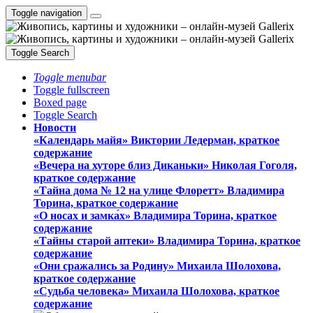
Toggle navigation
Toggle Search
Toggle menubar
Toggle fullscreen
Boxed page
Toggle Search
Новости
«Календарь майя» Виктории Ледерман, краткое
содержание
«Вечера на хуторе близ Диканьки» Николая Гоголя,
краткое содержание
«Тайна дома № 12 на улице Флоретт» Владимира
Торина, краткое содержание
«О носах и замка́х» Владимира Торина, краткое
содержание
«Тайны старой аптеки» Владимира Торина, краткое
содержание
«Они сражались за Родину» Михаила Шолохова,
краткое содержание
«Судьба человека» Михаила Шолохова, краткое
содержание