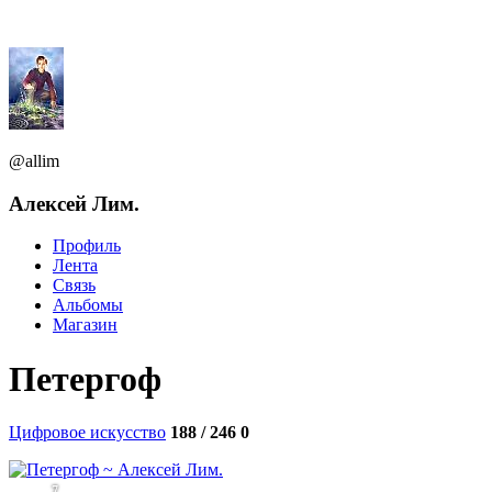
@allim
Алексей Лим.
Профиль
Лента
Связь
Альбомы
Магазин
Петергоф
Цифровое искусство
188 / 246
0
7