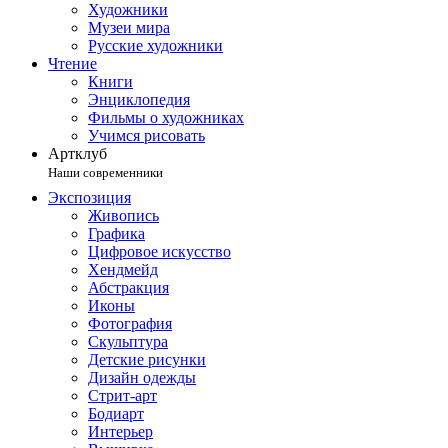
Художники
Музеи мира
Русские художники
Чтение
Книги
Энциклопедия
Фильмы о художниках
Учимся рисовать
Артклуб
Наши современники
Экспозиция
Живопись
Графика
Цифровое искусство
Хендмейд
Абстракция
Иконы
Фотография
Скульптура
Детские рисунки
Дизайн одежды
Стрит-арт
Бодиарт
Интерьер