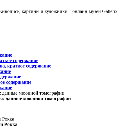
жание
раткое содержание
на, краткое содержание
жание
одержание
ое содержание
жание
ы: данные мюонной томографии
ни Рокка