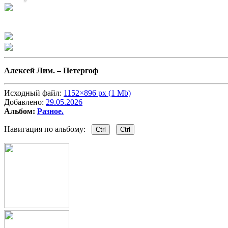
Алексей Лим. –
Петергоф
Исходный файл:
1152×896 px (1 Mb)
Добавлено:
29.05.2026
Альбом:
Разное.
Навигация по альбому:
Ctrl
Ctrl