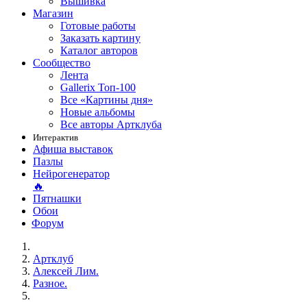
Вышивка
Магазин
Готовые работы
Заказать картину
Каталог авторов
Сообщество
Лента
Gallerix Топ-100
Все «Картины дня»
Новые альбомы
Все авторы Артклуба
Интерактив
Афиша выставок
Пазлы
Нейрогенератор
🔥
Пятнашки
Обои
Форум
Артклуб
Алексей Лим.
Разное.