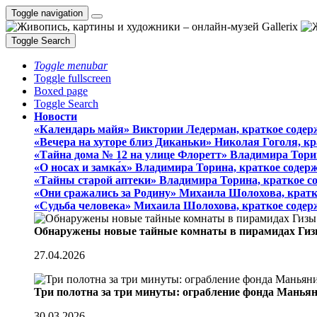
Toggle navigation
Toggle Search
Toggle menubar
Toggle fullscreen
Boxed page
Toggle Search
Новости
«Календарь майя» Виктории Ледерман, краткое содер
«Вечера на хуторе близ Диканьки» Николая Гоголя, к
«Тайна дома № 12 на улице Флоретт» Владимира Тори
«О носах и замка́х» Владимира Торина, краткое содер
«Тайны старой аптеки» Владимира Торина, краткое с
«Они сражались за Родину» Михаила Шолохова, кратк
«Судьба человека» Михаила Шолохова, краткое содер
Обнаружены новые тайные комнаты в пирамидах Гиз
27.04.2026
Три полотна за три минуты: ограбление фонда Манья
30.03.2026