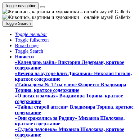
Toggle navigation
Toggle Search
Toggle menubar
Toggle fullscreen
Boxed page
Toggle Search
Новости
«Календарь майя» Виктории Ледерман, краткое
содержание
«Вечера на хуторе близ Диканьки» Николая Гоголя,
краткое содержание
«Тайна дома № 12 на улице Флоретт» Владимира
Торина, краткое содержание
«О носах и замка́х» Владимира Торина, краткое
содержание
«Тайны старой аптеки» Владимира Торина, краткое
содержание
«Они сражались за Родину» Михаила Шолохова,
краткое содержание
«Судьба человека» Михаила Шолохова, краткое
содержание