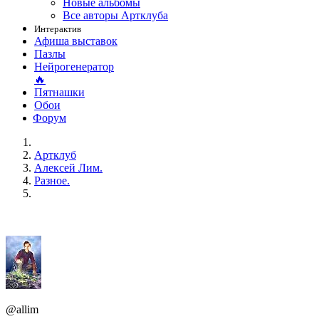
Новые альбомы
Все авторы Артклуба
Интерактив
Афиша выставок
Пазлы
Нейрогенератор
🔥
Пятнашки
Обои
Форум
Артклуб
Алексей Лим.
Разное.
@allim